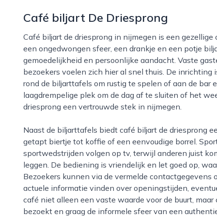
Café biljart De Driesprong
Café biljart de driesprong in nijmegen is een gezellige ontmoetingsplek voor iedereen die houdt van
een ongedwongen sfeer, een drankje en een potje biljart
gemoedelijkheid en persoonlijke aandacht. Vaste gas
bezoekers voelen zich hier al snel thuis. De inrichting
rond de biljarttafels om rustig te spelen of aan de bar
laagdrempelige plek om de dag af te sluiten of het weeke
driesprong een vertrouwde stek in nijmegen.
Naast de biljarttafels biedt café biljart de driesprong een ruime keuze aan drankjes, van een goed
getapt biertje tot koffie of een eenvoudige borrel. Spo
sportwedstrijden volgen op tv, terwijl anderen juist k
leggen. De bediening is vriendelijk en let goed op, waa
Bezoekers kunnen via de vermelde contactgegevens of 
actuele informatie vinden over openingstijden, eventu
café niet alleen een vaste waarde voor de buurt, maar
bezoekt en graag de informele sfeer van een authentiek