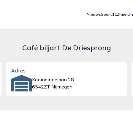
Nieuws
Sport
112-meldi
Café biljart De Driesprong
Adres
Koninginnelaan 28
6542ZT Nijmegen