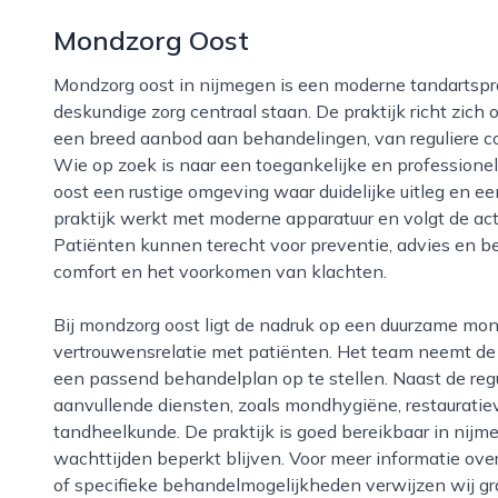
Mondzorg Oost
Mondzorg oost in nijmegen is een moderne tandartspraktijk waar persoonlijke aandacht en
deskundige zorg centraal staan. De praktijk richt zic
een breed aanbod aan behandelingen, van reguliere co
Wie op zoek is naar een toegankelijke en professionel
oost een rustige omgeving waar duidelijke uitleg en ee
praktijk werkt met moderne apparatuur en volgt de act
Patiënten kunnen terecht voor preventie, advies en be
comfort en het voorkomen van klachten.
Bij mondzorg oost ligt de nadruk op een duurzame mondgezondheid en een langdurige
vertrouwensrelatie met patiënten. Het team neemt d
een passend behandelplan op te stellen. Naast de regu
aanvullende diensten, zoals mondhygiëne, restaurati
tandheelkunde. De praktijk is goed bereikbaar in nij
wachttijden beperkt blijven. Voor meer informatie ov
of specifieke behandelmogelijkheden verwijzen wij g