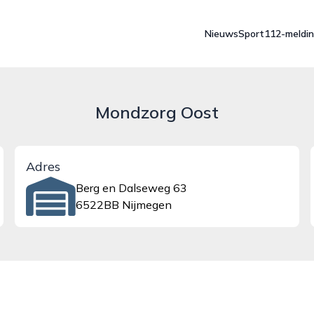
Nieuws
Sport
112-meldi
Mondzorg Oost
Adres
Berg en Dalseweg 63
6522BB Nijmegen