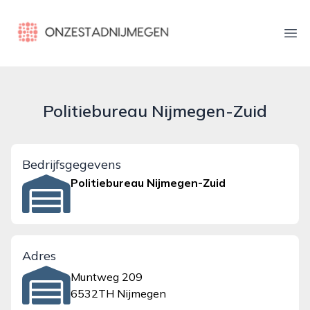
onzestadnijmegen.nl
Ope
Politiebureau Nijmegen-Zuid
Bedrijfsgegevens
Politiebureau Nijmegen-Zuid
Adres
Muntweg 209
6532TH Nijmegen