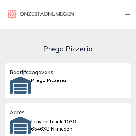
onzestadnijmegen.nl
Ope
Prego Pizzeria
Bedrijfsgegevens
Prego Pizzeria
Adres
Leuvensbroek 1036
6546XB Nijmegen