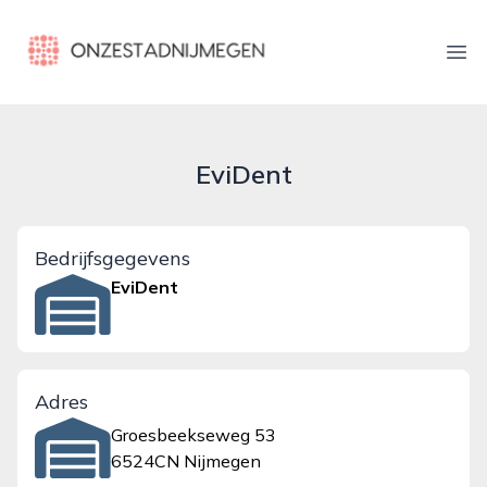
onzestadnijmegen.nl
Ope
EviDent
Bedrijfsgegevens
EviDent
Adres
Groesbeekseweg 53
6524CN Nijmegen