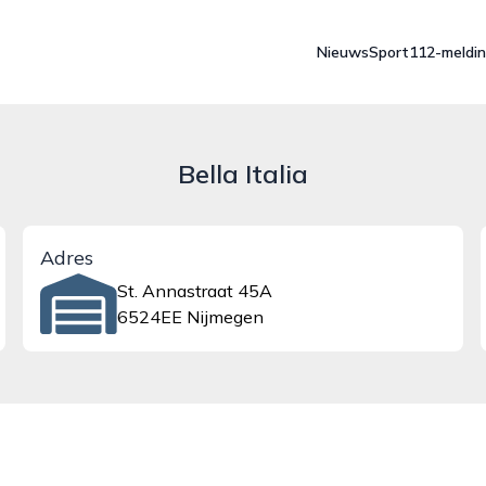
Nieuws
Sport
112-meldi
Bella Italia
Adres
St. Annastraat 45A
6524EE Nijmegen