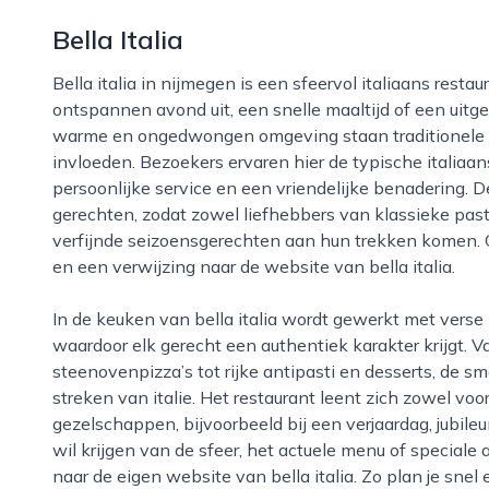
Bella Italia
Bella italia in nijmegen is een sfeervol italiaans restaurant waar gasten terecht kunnen voor een
ontspannen avond uit, een snelle maaltijd of een uitge
warme en ongedwongen omgeving staan traditionele r
invloeden. Bezoekers ervaren hier de typische italiaan
persoonlijke service en een vriendelijke benadering. 
gerechten, zodat zowel liefhebbers van klassieke pasta
verfijnde seizoensgerechten aan hun trekken komen. O
en een verwijzing naar de website van bella italia.
In de keuken van bella italia wordt gewerkt met verse ingrediënten en herkenbare smaken,
waardoor elk gerecht een authentiek karakter krijgt. 
steenovenpizza’s tot rijke antipasti en desserts, de s
streken van italie. Het restaurant leent zich zowel voor
gezelschappen, bijvoorbeeld bij een verjaardag, jubileu
wil krijgen van de sfeer, het actuele menu of speciale 
naar de eigen website van bella italia. Zo plan je snel