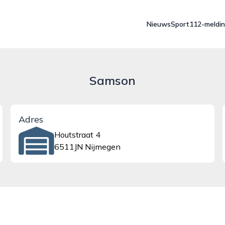
Nieuws
Sport
112-meldi
Samson
Adres
Houtstraat 4
6511JN Nijmegen