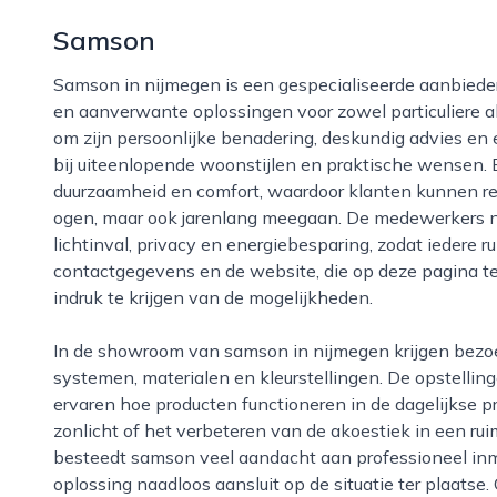
Samson
Samson in nijmegen is een gespecialiseerde aanbieder van hoogwaardige zonwering, raamdecoratie
en aanverwante oplossingen voor zowel particuliere al
om zijn persoonlijke benadering, deskundig advies en 
bij uiteenlopende woonstijlen en praktische wensen. Bi
duurzaamheid en comfort, waardoor klanten kunnen re
ogen, maar ook jarenlang meegaan. De medewerkers n
lichtinval, privacy en energiebesparing, zodat iedere 
contactgegevens en de website, die op deze pagina te 
indruk te krijgen van de mogelijkheden.
In de showroom van samson in nijmegen krijgen bezoekers een helder beeld van de verschillende
systemen, materialen en kleurstellingen. De opstelling
ervaren hoe producten functioneren in de dagelijkse pra
zonlicht of het verbeteren van de akoestiek in een ru
besteedt samson veel aandacht aan professioneel in
oplossing naadloos aansluit op de situatie ter plaatse. 