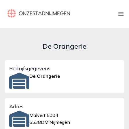
onzestadnijmegen.nl
Ope
De Orangerie
Bedrijfsgegevens
De Orangerie
Adres
Malvert 5004
6538DM Nijmegen