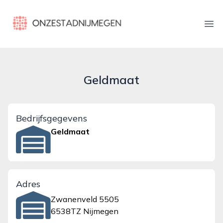
onzestadnijmegen.nl
Ope
Geldmaat
Bedrijfsgegevens
Geldmaat
Adres
Zwanenveld 5505
6538TZ Nijmegen