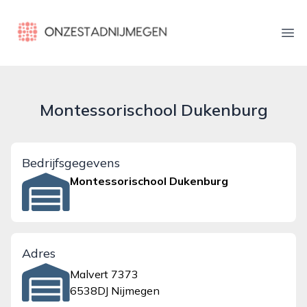
onzestadnijmegen.nl
Ope
Montessorischool Dukenburg
Bedrijfsgegevens
Montessorischool Dukenburg
Adres
Malvert 7373
6538DJ Nijmegen