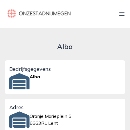
onzestadnijmegen.nl
Ope
Alba
Bedrijfsgegevens
Alba
Adres
Oranje Marieplein 5
6663RL Lent