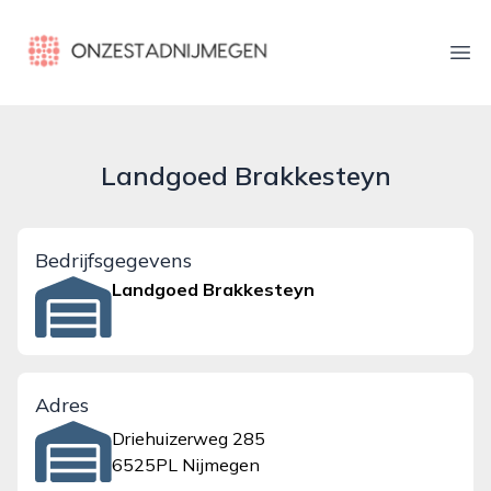
onzestadnijmegen.nl
Ope
Landgoed Brakkesteyn
Bedrijfsgegevens
Landgoed Brakkesteyn
Adres
Driehuizerweg 285
6525PL Nijmegen