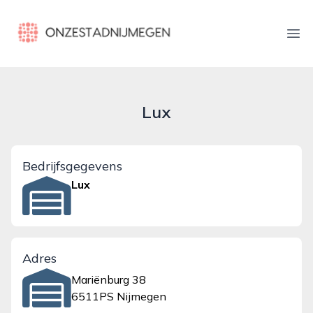
onzestadnijmegen.nl
Ope
Lux
Bedrijfsgegevens
Lux
Adres
Mariënburg 38
6511PS Nijmegen