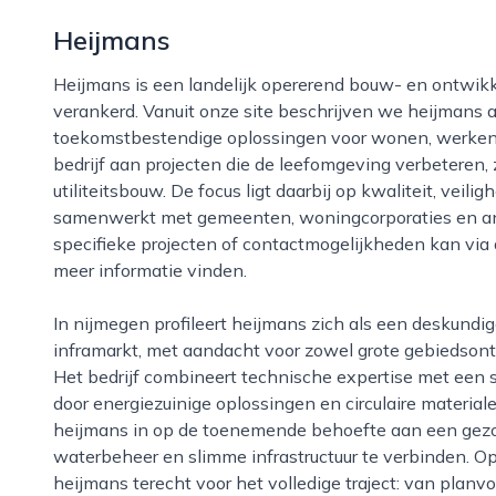
Heijmans
Heijmans is een landelijk opererend bouw- en ontwikkelbedrijf dat ook in nijmegen stevig is
verankerd. Vanuit onze site beschrijven we heijmans al
toekomstbestendige oplossingen voor wonen, werken e
bedrijf aan projecten die de leefomgeving verbeteren,
utiliteitsbouw. De focus ligt daarbij op kwaliteit, veil
samenwerkt met gemeenten, woningcorporaties en and
specifieke projecten of contactmogelijkheden kan vi
meer informatie vinden.
In nijmegen profileert heijmans zich als een deskundige en betrouwbare speler in de bouw- en
inframarkt, met aandacht voor zowel grote gebiedsont
Het bedrijf combineert technische expertise met een 
door energiezuinige oplossingen en circulaire material
heijmans in op de toenemende behoefte aan een gezo
waterbeheer en slimme infrastructuur te verbinden. O
heijmans terecht voor het volledige traject: van planv