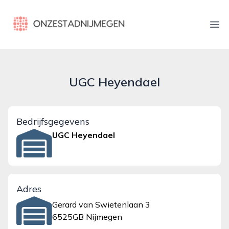
onzestadnijmegen.nl
Ope
UGC Heyendael
Bedrijfsgegevens
UGC Heyendael
Adres
Gerard van Swietenlaan 3
6525GB Nijmegen