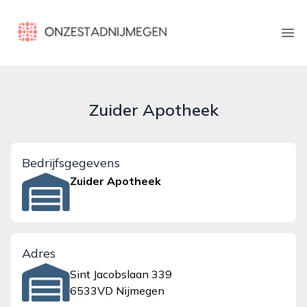
onzestadnijmegen.nl
Ope
Zuider Apotheek
Bedrijfsgegevens
Zuider Apotheek
Adres
Sint Jacobslaan 339
6533VD Nijmegen