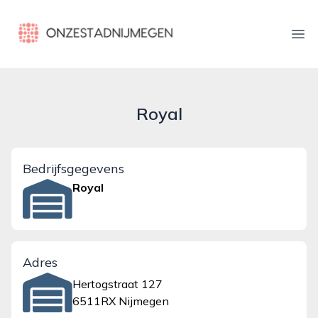
onzestadnijmegen.nl
Ope
Royal
Bedrijfsgegevens
Royal
Adres
Hertogstraat 127
6511RX Nijmegen