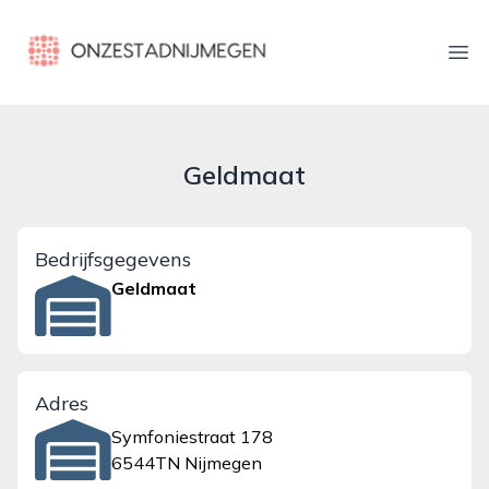
onzestadnijmegen.nl
Ope
Geldmaat
Bedrijfsgegevens
Geldmaat
Adres
Symfoniestraat 178
6544TN Nijmegen