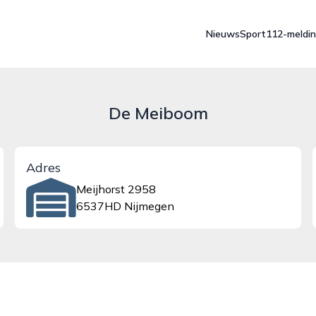
Nieuws
Sport
112-meldi
De Meiboom
Adres
Meijhorst 2958
6537HD Nijmegen