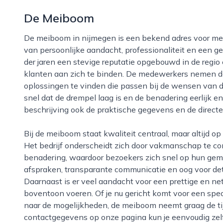
De Meiboom
De meiboom in nijmegen is een bekend adres voor mensen die op zoek zijn naar een combinatie
van persoonlijke aandacht, professionaliteit en een gem
der jaren een stevige reputatie opgebouwd in de regi
klanten aan zich te binden. De medewerkers nemen de
oplossingen te vinden die passen bij de wensen van d
snel dat de drempel laag is en de benadering eerlijk e
beschrijving ook de praktische gegevens en de direct
Bij de meiboom staat kwaliteit centraal, maar altijd op een toegankelijke en no-nonsense manier.
Het bedrijf onderscheidt zich door vakmanschap te c
benadering, waardoor bezoekers zich snel op hun gema
afspraken, transparante communicatie en oog voor deta
Daarnaast is er veel aandacht voor een prettige en ne
boventoon voeren. Of je nu gericht komt voor een spe
naar de mogelijkheden, de meiboom neemt graag de tijd
contactgegevens op onze pagina kun je eenvoudig zel