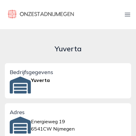
onzestadnijmegen.nl
Ope
Yuverta
Bedrijfsgegevens
Yuverta
Adres
Energieweg 19
6541CW Nijmegen