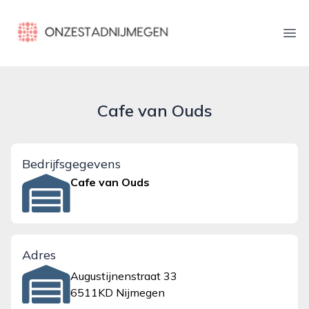
onzestadnijmegen.nl
Ope
Cafe van Ouds
Bedrijfsgegevens
Cafe van Ouds
Adres
Augustijnenstraat 33
6511KD Nijmegen