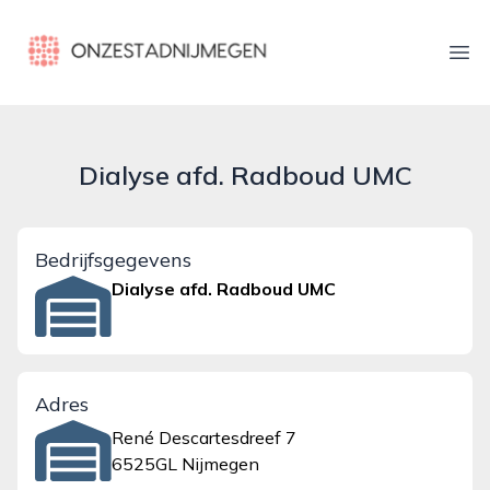
onzestadnijmegen.nl
Ope
Dialyse afd. Radboud UMC
Bedrijfsgegevens
Dialyse afd. Radboud UMC
Adres
René Descartesdreef 7
6525GL Nijmegen