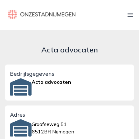
onzestadnijmegen.nl
Ope
Acta advocaten
Bedrijfsgegevens
Acta advocaten
Adres
Graafseweg 51
6512BR Nijmegen