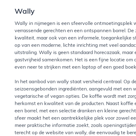
Wally
Wally in nijmegen is een sfeervolle ontmoetingsplek waar gasten terecht kunnen voor goede koffie,
verrassende gerechten en een ontspannen borrel. De 
kwaliteit, maar ook van een informele, toegankelijke s
op van een moderne, lichte inrichting met veel aandac
uitstraling. Wally is geen standaard horecazaak, maar 
gastvrijheid samenkomen. Het is een fijne locatie om a
even neer te strijken met een laptop of een goed boek
In het aanbod van wally staat versheid centraal. Op de menukaart vind je eigentijdse gerechten met
seizoensgebonden ingrediënten, aangevuld met een w
vegetarische of vegan opties. De koffie wordt met zor
herkomst en kwaliteit van de producten. Naast koffie 
een borrel, met een selectie dranken en kleine gerec
sfeer maakt het een aantrekkelijke plek voor zowel ee
meer praktische informatie zoekt, zoals openingstijden
terecht op de website van wally, die eenvoudig te bere