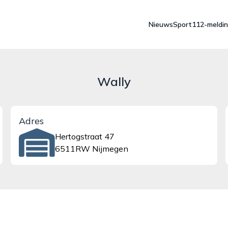
Nieuws
Sport
112-meldi
Wally
Adres
Hertogstraat 47
6511RW Nijmegen