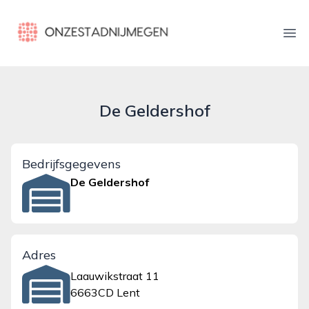
onzestadnijmegen.nl
Ope
De Geldershof
Bedrijfsgegevens
De Geldershof
Adres
Laauwikstraat 11
6663CD Lent