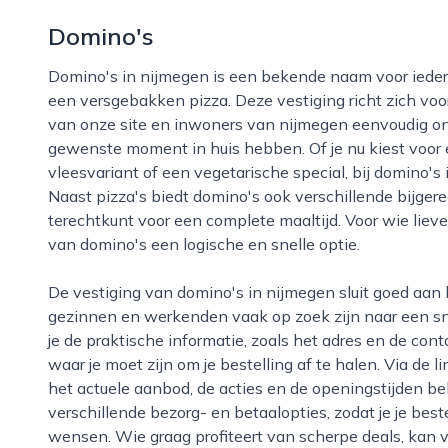
Domino's
Domino's in nijmegen is een bekende naam voor iedereen die snel en gemakkelijk wil genieten van
een versgebakken pizza. Deze vestiging richt zich voo
van onze site en inwoners van nijmegen eenvoudig on
gewenste moment in huis hebben. Of je nu kiest voor e
vleesvariant of een vegetarische special, bij domino's i
Naast pizza's biedt domino's ook verschillende bijgere
terechtkunt voor een complete maaltijd. Voor wie liever
van domino's een logische en snelle optie.
De vestiging van domino's in nijmegen sluit goed aan bij de dynamiek van de stad, waar studenten,
gezinnen en werkenden vaak op zoek zijn naar een sne
je de praktische informatie, zoals het adres en de con
waar je moet zijn om je bestelling af te halen. Via de 
het actuele aanbod, de acties en de openingstijden bek
verschillende bezorg- en betaalopties, zodat je je bes
wensen. Wie graag profiteert van scherpe deals, kan