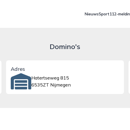
Nieuws
Sport
112-meldi
Domino's
Adres
Hatertseweg 815
6535ZT Nijmegen