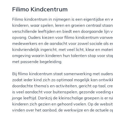
Filimo Kindcentrum
Filimo kindcentrum in nijmegen is een eigentijdse en warme opvang- en ontwikkelplek voor jonge
kinderen, waar spelen, leren en groeien centraal staan
verschillende leeftijden en biedt een doorgaande lijn
opvang. Ouders kiezen voor filimo kindcentrum vanwe
medewerkers en de aandacht voor zowel sociale als em
kindvriendelijk ingericht, met veel licht, kleur en mat
omgeving waarin kinderen hun talenten stap voor sta
met passende begeleiding.
Bij filimo kindcentrum staat samenwerking met ouders en onderwijsinstellingen hoog in het vaandel,
zodat ieder kind zich zo optimaal mogelijk kan ontw
doordachte thema’s en activiteiten, gericht op taal, cr
is veel aandacht voor buitenspelen, gezonde voeding
jonge leeftijd. Dankzij de kleinschalige groepen is er
kinderen zich gezien en gehoord voelen. Op de website
vinden over het aanbod, de werkwijze en de actuele op