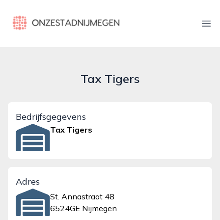
onzestadnijmegen.nl
Ope
Tax Tigers
Bedrijfsgegevens
Tax Tigers
Adres
St. Annastraat 48
6524GE Nijmegen