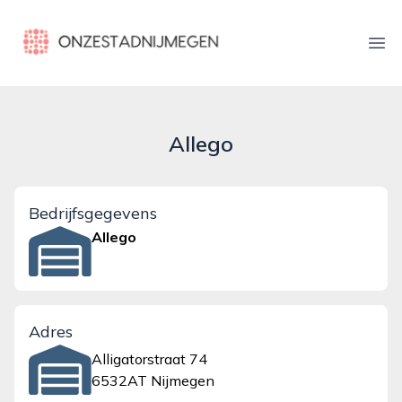
onzestadnijmegen.nl
Ope
Allego
Bedrijfsgegevens
Allego
Adres
Alligatorstraat 74
6532AT Nijmegen