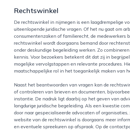
Rechtswinkel
De rechtswinkel in nijmegen is een laagdrempelige voorziening waar inwoners terechtkunnen met
uiteenlopende juridische vragen. Of het nu gaat om ar
consumentenzaken of familierecht, de medewerkers bie
rechtswinkel wordt doorgaans bemand door rechtenst
onder deskundige begeleiding werken. Zo combineren zi
kennis. Voor bezoekers betekent dit dat zij in begrijpeli
mogelijke vervolgstappen en relevante procedures. Hi
maatschappelijke rol in het toegankelijk maken van he
Naast het beantwoorden van vragen kan de rechtswinkel in nijmegen vaak helpen bij het opstellen
of controleren van brieven en documenten, bijvoorbee
instantie. De nadruk ligt daarbij op het geven van advi
langdurige juridische begeleiding. Als een kwestie com
door naar gespecialiseerde advocaten of organisaties,
website van de rechtswinkel is doorgaans meer inform
en eventuele spreekuren op afspraak. Op de contactpa