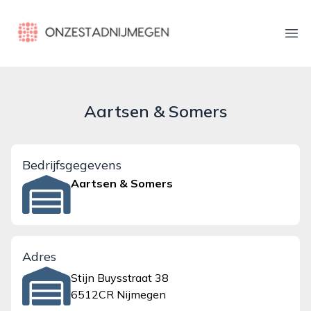
onzestadnijmegen.nl
Ope
Aartsen & Somers
Bedrijfsgegevens
Aartsen & Somers
Adres
Stijn Buysstraat 38
6512CR Nijmegen