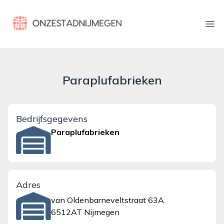
onzestadnijmegen.nl
Ope
Paraplufabrieken
Bedrijfsgegevens
Paraplufabrieken
Adres
van Oldenbarneveltstraat 63A
6512AT Nijmegen