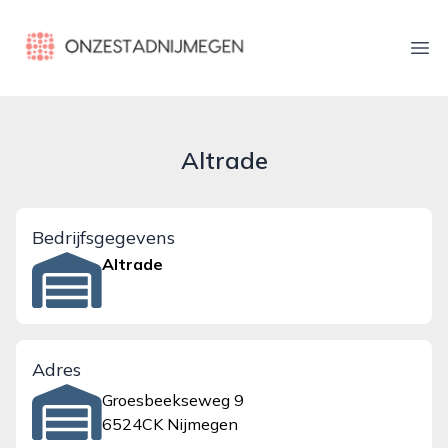
onzestadnijmegen.nl
Ope
Altrade
Bedrijfsgegevens
Altrade
Adres
Groesbeekseweg 9
6524CK Nijmegen