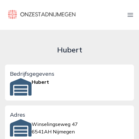
onzestadnijmegen.nl
Ope
Hubert
Bedrijfsgegevens
Hubert
Adres
Winselingseweg 47
6541AH Nijmegen