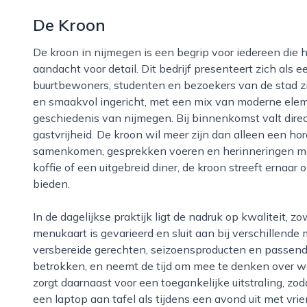
De Kroon
De kroon in nijmegen is een begrip voor iedereen die houdt van goed eten, een ontspannen sfeer en
aandacht voor detail. Dit bedrijf presenteert zich als
buurtbewoners, studenten en bezoekers van de stad zi
en smaakvol ingericht, met een mix van moderne eleme
geschiedenis van nijmegen. Bij binnenkomst valt direc
gastvrijheid. De kroon wil meer zijn dan alleen een h
samenkomen, gesprekken voeren en herinneringen mak
koffie of een uitgebreid diner, de kroon streeft ernaar
bieden.
In de dagelijkse praktijk ligt de nadruk op kwaliteit, zowel in de keuken als in de bediening. De
menukaart is gevarieerd en sluit aan bij verschillen
versbereide gerechten, seizoensproducten en passende
betrokken, en neemt de tijd om mee te denken over 
zorgt daarnaast voor een toegankelijke uitstraling, zod
een laptop aan tafel als tijdens een avond uit met vri