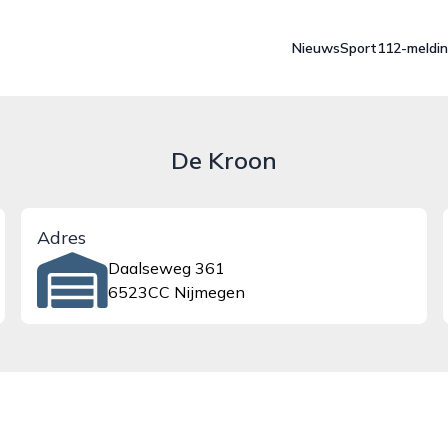
Nieuws
Sport
112-meldi
De Kroon
Adres
Daalseweg 361
6523CC Nijmegen