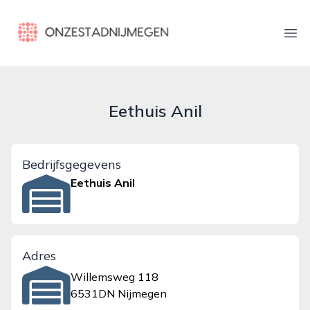
onzestadnijmegen.nl
Ope
Eethuis Anil
Bedrijfsgegevens
Eethuis Anil
Adres
Willemsweg 118
6531DN Nijmegen