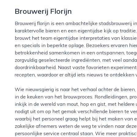
Brouwerij Florijn
Brouwerij florijn is een ambachtelijke stadsbrouwerij in nijmegen die zich onderscheidt met
karaktervolle bieren en een eigentijdse kijk op traditi
brouwt het team eigentijdse interpretaties van klassie
en specials in beperkte oplage. Bezoekers ervaren hie
betrokkenheid samenkomen in een ontspannen, toegan
zorgvuldig geselecteerde ingrediënten, met veel aanda
doordrinkbaarheid. Naast vaste favorieten experimente
recepten, waardoor er altijd iets nieuws te ontdekken v
Wie nieuwsgierig is naar het verhaal achter de bieren, kan bij brouwerij florijn terecht voor een kijkje
in de keuken van het brouwproces. Rondleidingen, pr
inkijk in de wereld van mout, hop en gist, met heldere 
nodigt uit om op het gemak verschillende bieren te ver
waarbij het personeel graag helpt bij het maken van
zakelijke afnemers weten de weg te vinden naar deze n
persoonlijke service centraal staan. Wie meer praktisc