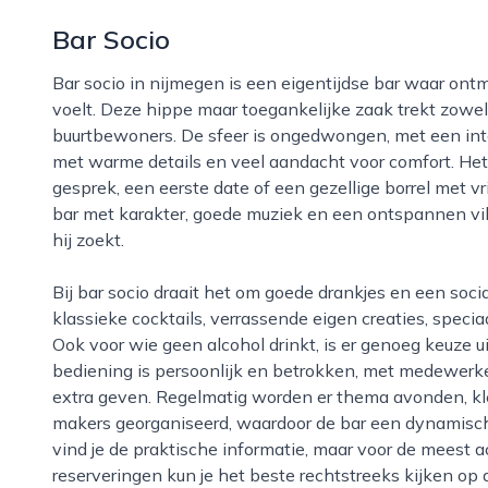
Bar Socio
Bar socio in nijmegen is een eigentijdse bar waar ontmoeting centraal staat en waar je je snel thuis
voelt. Deze hippe maar toegankelijke zaak trekt zowel
buurtbewoners. De sfeer is ongedwongen, met een inte
met warme details en veel aandacht voor comfort. Het i
gesprek, een eerste date of een gezellige borrel met vr
bar met karakter, goede muziek en een ontspannen vibe
hij zoekt.
Bij bar socio draait het om goede drankjes en een sociale beleving. Op de kaart vind je een mix van
klassieke cocktails, verrassende eigen creaties, speci
Ook voor wie geen alcohol drinkt, is er genoeg keuze 
bediening is persoonlijk en betrokken, met medewerker
extra geven. Regelmatig worden er thema avonden, k
makers georganiseerd, waardoor de bar een dynamische
vind je de praktische informatie, maar voor de meest 
reserveringen kun je het beste rechtstreeks kijken o