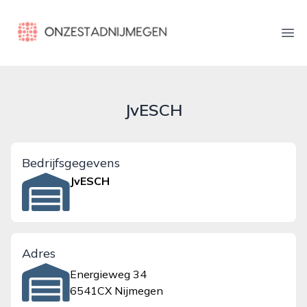
onzestadnijmegen.nl
Ope
JvESCH
Bedrijfsgegevens
JvESCH
Adres
Energieweg 34
6541CX Nijmegen