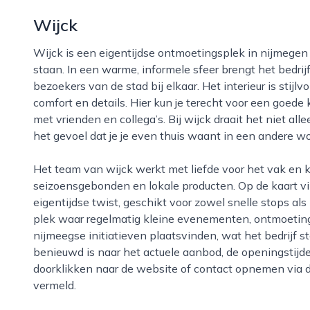
Wijck
Wijck is een eigentijdse ontmoetingsplek in nijmegen waar eten, drinken en samenzijn centraal
staan. In een warme, informele sfeer brengt het bedr
bezoekers van de stad bij elkaar. Het interieur is stijl
comfort en details. Hier kun je terecht voor een goede 
met vrienden en collega’s. Bij wijck draait het niet al
het gevoel dat je je even thuis waant in een andere w
Het team van wijck werkt met liefde voor het vak en kiest zoveel mogelijk voor verse,
seizoensgebonden en lokale producten. Op de kaart v
eigentijdse twist, geschikt voor zowel snelle stops als
plek waar regelmatig kleine evenementen, ontmoeti
nijmeegse initiatieven plaatsvinden, wat het bedrijf 
benieuwd is naar het actuele aanbod, de openingstijde
doorklikken naar de website of contact opnemen via d
vermeld.