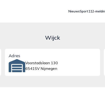
Nieuws
Sport
112-meldi
Wijck
Adres
Voorstadslaan 130
6541SV Nijmegen