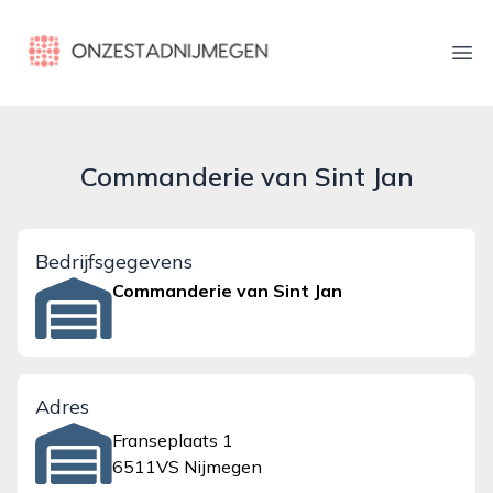
onzestadnijmegen.nl
Ope
Commanderie van Sint Jan
Bedrijfsgegevens
Commanderie van Sint Jan
Adres
Franseplaats 1
6511VS Nijmegen