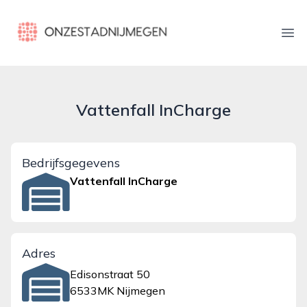
onzestadnijmegen.nl
Ope
Vattenfall InCharge
Bedrijfsgegevens
Vattenfall InCharge
Adres
Edisonstraat 50
6533MK Nijmegen