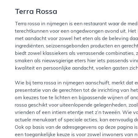
Terra Rossa
Terra rossa in nijmegen is een restaurant waar de mediterrane keuken centraal staat en waar gasten
terechtkunnen voor een ongedwongen avond uit. Het is
met aandacht voor zowel het eten als de beleving daar
ingrediënten, seizoensgebonden producten en gerecht
biedt zowel klassiekers als verrassende combinaties, 
smaken als nieuwsgierige eters hier iets passends vind
kwaliteit en persoonlijke aandacht, voelen gasten zic
Wie bij terra rossa in nijmegen aanschuift, merkt dat er veel oog is voor detail, van de verzorgde
presentatie van de gerechten tot de inrichting van he
om keuzes toe te lichten en bijpassende wijnen of ande
rossa geschikt voor uiteenlopende gelegenheden, zoal
vrienden of een intiem etentje met z’n tweeën. Wie v
actuele menukaart of speciale acties, kan eenvoudig d
Ook op basis van de adresgegevens op deze pagina is 
een toegankelijke keuze is voor zowel inwoners van n