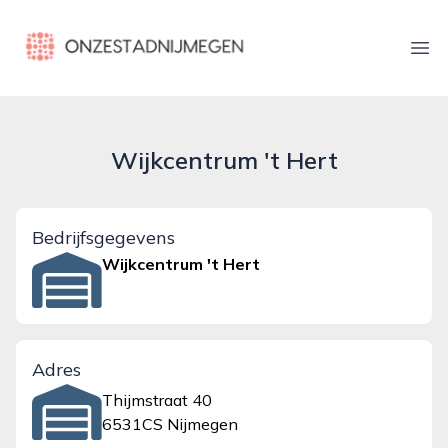
onzestadnijmegen.nl
Ope
Wijkcentrum 't Hert
Bedrijfsgegevens
Wijkcentrum 't Hert
Adres
Thijmstraat 40
6531CS Nijmegen