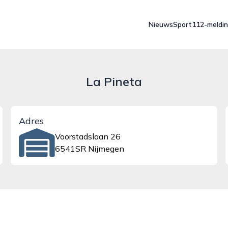
Nieuws
Sport
112-meldi
La Pineta
Adres
Voorstadslaan 26
6541SR Nijmegen