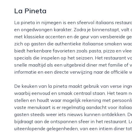
La Pineta
La pineta in nijmegen is een sfeervol italiaans restaurant dat bekendstaat om zijn warme ontvangst
en ongedwongen karakter. Zodra je binnenstapt, valt d
met klassieke accenten en de geur van versbereide ger
zich op gasten die authentieke italiaanse smaken waar
biedt herkenbare favorieten zoals pasta, pizza en vl
specials die inspelen op het seizoen. Het restaurant 
snelle maaltijd als een uitgebreid diner met familie of
informatie en een directe verwijzing naar de officiële 
De keuken van la pineta maakt gebruik van verse ingrediënten en traditionele bereidingswijzen,
waarbij eenvoud en smaak centraal staan. Het team n
stellen en houdt waar mogelijk rekening met persoonl
vaste menukaart is er regelmatig aandacht voor itali
gasten steeds weer iets nieuws kunnen ontdekken. De 
bijdraagt aan de ontspannen sfeer in het restaurant. L
uiteenlopende gelegenheden, van een intiem diner tot 