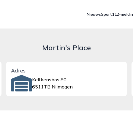
Nieuws
Sport
112-meldi
Martin's Place
Adres
Kelfkensbos 80
6511TB Nijmegen