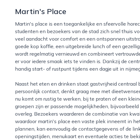
Martin's Place
Martin's place is een toegankelijke en sfeervolle horecazaak in nijmegen waar buurtbewoners,
studenten en bezoekers van de stad zich snel thuis voe
veel aandacht voor comfort en een ontspannen uitstra
goede kop koffie, een uitgebreide lunch of een gezelli
wordt regelmatig vernieuwd en combineert vertrouwde 
er voor iedere smaak iets te vinden is. Dankzij de cent
handig start- of rustpunt tijdens een dagje uit in nijme
Naast het eten en drinken staat gastvrijheid centraal bij martin's place. Het team neemt de tijd voor
persoonlijk contact, denkt graag mee met dieetwensen
nu komt om rustig te werken, bij te praten of een klei
groepen zijn er passende mogelijkheden, bijvoorbeeld v
overleg. Bezoekers waarderen de combinatie van kwalite
waardoor martin's place een vaste plek inneemt in h
plannen, kan eenvoudig de contactgegevens of de lin
openingstijden, menukaart en eventuele acties te beki