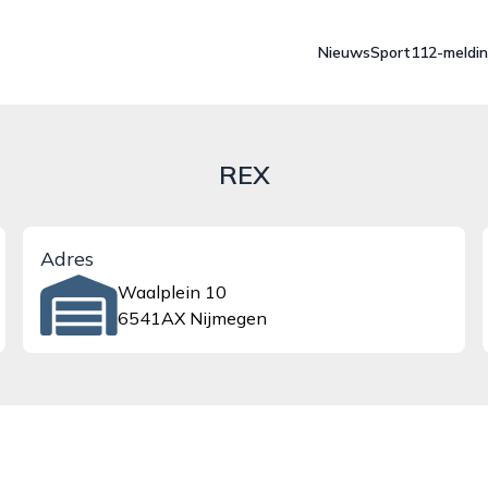
Nieuws
Sport
112-meldi
REX
Adres
Waalplein 10
6541AX Nijmegen