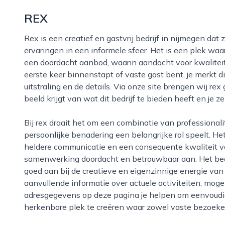
REX
Rex is een creatief en gastvrij bedrijf in nijmegen dat zich richt op het bieden van bijzondere
ervaringen in een informele sfeer. Het is een plek 
een doordacht aanbod, waarin aandacht voor kwaliteit 
eerste keer binnenstapt of vaste gast bent, je merkt di
uitstraling en de details. Via onze site brengen wij re
beeld krijgt van wat dit bedrijf te bieden heeft en je ze
Bij rex draait het om een combinatie van professionaliteit en een ontspannen sfeer, waarbij
persoonlijke benadering een belangrijke rol speelt. He
heldere communicatie en een consequente kwaliteit v
samenwerking doordacht en betrouwbaar aan. Het bedri
goed aan bij de creatieve en eigenzinnige energie van
aanvullende informatie over actuele activiteiten, moge
adresgegevens op deze pagina je helpen om eenvoudi
herkenbare plek te creëren waar zowel vaste bezoeker