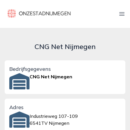
onzestadnijmegen.nl
Ope
CNG Net Nijmegen
Bedrijfsgegevens
CNG Net Nijmegen
Adres
Industrieweg 107-109
6541TV Nijmegen