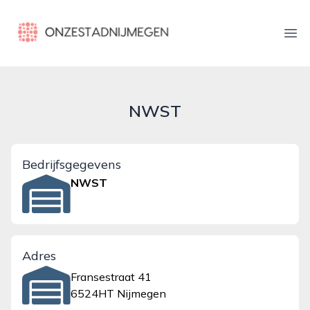
onzestadnijmegen.nl
Ope
NWST
Bedrijfsgegevens
NWST
Adres
Fransestraat 41
6524HT Nijmegen