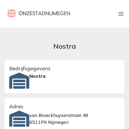
onzestadnijmegen.nl
Ope
Nostra
Bedrijfsgegevens
Nostra
Adres
van Broeckhuysenstraat 48
6511PK Nijmegen